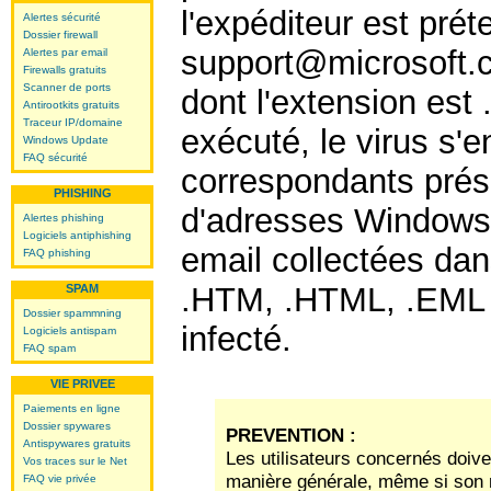
l'expéditeur est pré
Alertes sécurité
Dossier firewall
support@microsoft.co
Alertes par email
Firewalls gratuits
Scanner de ports
dont l'extension est .
Antirootkits gratuits
Traceur IP/domaine
exécuté, le virus s'e
Windows Update
FAQ sécurité
correspondants
prés
PHISHING
d'adresses Windows,
Alertes phishing
Logiciels antiphishing
email collectées dan
FAQ phishing
.HTM, .HTML, .EML
SPAM
Dossier spammning
infecté.
Logiciels antispam
FAQ spam
VIE PRIVEE
Paiements en ligne
Dossier spywares
PREVENTION :
Antispywares gratuits
Les utilisateurs concernés doiven
Vos traces sur le Net
manière générale, même si son n
FAQ vie privée