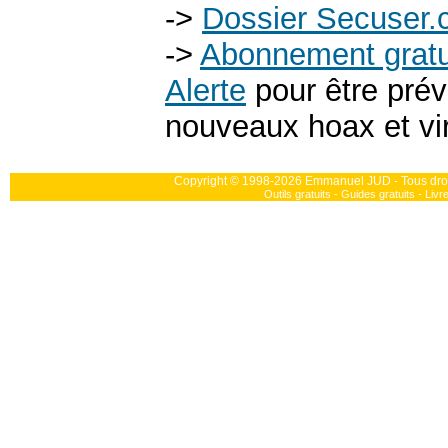
->
Dossier Secuser.c
->
Abonnement gratui
Alerte
pour être prév
nouveaux hoax et vi
Copyright © 1998-2026 Emmanuel JUD
Tous dro
-
Outils gratuits
-
Guides gratuits
-
Livr