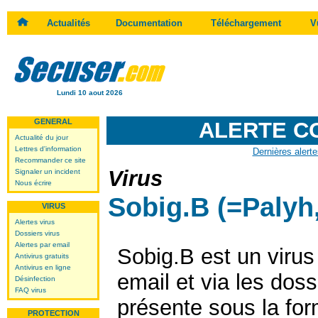
Actualités
Documentation
Téléchargement
V
Lundi 10 aout 2026
GENERAL
ALERTE C
Actualité du jour
Lettres d'information
Dernières alerte
Recommander ce site
Virus
Signaler un incident
Nous écrire
Sobig.B (=Palyh
VIRUS
Alertes virus
Dossiers virus
Alertes par email
Sobig.B est un virus
Antivirus gratuits
Antivirus en ligne
email et via les doss
Désinfection
FAQ virus
présente sous la fo
PROTECTION