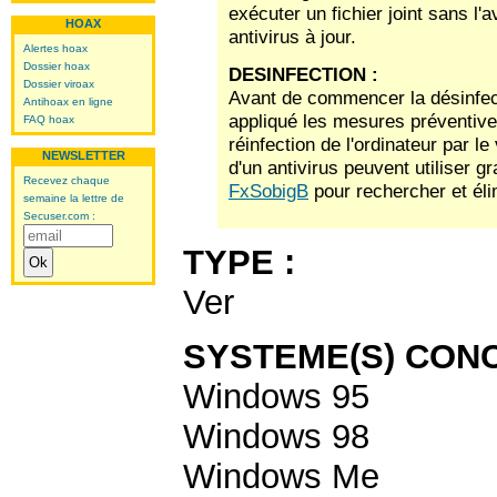
exécuter un fichier joint sans l'
HOAX
antivirus à jour.
Alertes hoax
Dossier hoax
DESINFECTION :
Dossier viroax
Avant de commencer la désinfecti
Antihoax en ligne
appliqué les mesures préventive
FAQ hoax
réinfection de l'ordinateur par le
NEWSLETTER
d'un antivirus peuvent utiliser gr
Recevez chaque
FxSobigB
pour rechercher et élim
semaine la lettre de
Secuser.com :
TYPE :
Ver
SYSTEME(S) CONC
Windows 95
Windows 98
Windows Me