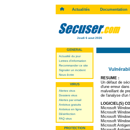
Actualités
Documentation
Jeudi 6 aout 2026
GENERAL
Actualité du jour
Lettres d'information
Recommander ce site
Vulnérabil
Signaler un incident
Nous écrire
RESUME :
Un défaut de sécur
VIRUS
d'une erreur dan
malveillant de pr
Alertes virus
de l'analyse d'un
Dossiers virus
Alertes par email
LOGICIEL(S) C
Antivirus gratuits
Microsoft Windo
Antivirus en ligne
Microsoft Windo
Désinfection
Microsoft Window
FAQ virus
Microsoft Window
Microsoft Antige
PROTECTION
Microsoft Antige