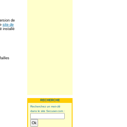
ersion de
le
site de
é installé
ailles
RECHERCHE
Recherchez un mot-clé
dans le site Secuser.com :