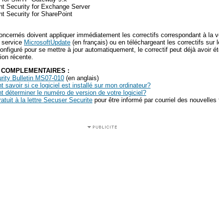
nt Security for Exchange Server
nt Security for SharePoint
concernés doivent appliquer immédiatement les correctifs correspondant à la v
le service
MicrosoftUpdate
(en français) ou en téléchargeant les correctifs sur 
 configuré pour se mettre à jour automatiquement, le correctif peut déjà avoir ét
ion récente.
 COMPLEMENTAIRES :
rity Bulletin MS07-010
(en anglais)
savoir si ce logiciel est installé sur mon ordinateur?
déterminer le numéro de version de votre logiciel?
tuit à la lettre Secuser Securite
pour être informé par courriel des nouvelles f