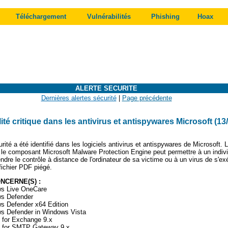
Téléchargement
Vulnérabilités
Phishing
Hoax
ALERTE SECURITE
Dernières alertes sécurité
|
Page précédente
ité critique dans les antivirus et antispywares Microsoft (13
ité a été identifié dans les logiciels antivirus et antispywares de Microsoft. L
s le composant Microsoft Malware Protection Engine peut pe
rmettre à un indiv
endre le
contrôle à distance de l'ordinateur de sa victime ou à un virus de s'e
 fichier PDF piégé.
ONCERNE(S) :
ws Live OneCare
ws Defender
s Defender x64 Edition
s Defender in Windows Vista
n for Exchange 9.x
n for SMTP Gateway 9.x