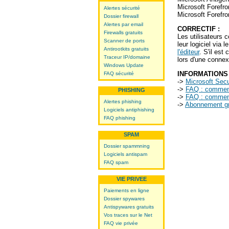
Microsoft Forefro
Alertes sécurité
Microsoft Forefro
Dossier firewall
Alertes par email
CORRECTIF :
Firewalls gratuits
Les utilisateurs 
Scanner de ports
leur logiciel via 
Antirootkits gratuits
l'éditeur
. S'il est
Traceur IP/domaine
lors d'une connex
Windows Update
INFORMATIONS
FAQ sécurité
->
Microsoft Secu
->
FAQ : comment 
PHISHING
->
FAQ : comment 
Alertes phishing
->
Abonnement gra
Logiciels antiphishing
FAQ phishing
SPAM
Dossier spammning
Logiciels antispam
FAQ spam
VIE PRIVEE
Paiements en ligne
Dossier spywares
Antispywares gratuits
Vos traces sur le Net
FAQ vie privée