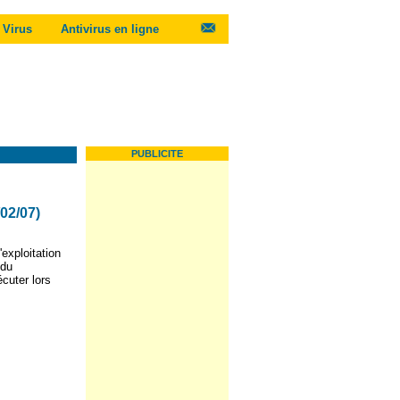
Virus
Antivirus en ligne
PUBLICITE
/02/07)
'exploitation
idu
xécuter
lors