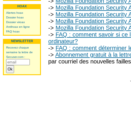
->
Mozilla Foundation Security 
HOAX
->
Mozilla Foundation Security 
Alertes hoax
->
Mozilla Foundation Security 
Dossier hoax
->
Mozilla Foundation Security 
Dossier viroax
->
Mozilla Foundation Security 
Antihoax en ligne
FAQ hoax
->
FAQ : comment savoir si ce lo
ordinateur?
NEWSLETTER
->
FAQ : comment déterminer le
Recevez chaque
semaine la lettre de
->
Abonnement gratuit à la lett
Secuser.com :
par courriel des nouvelles failles