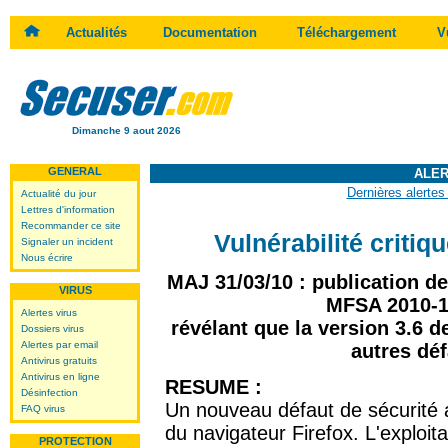
Actualités
Documentation
Téléchargement
V
Dimanche 9 aout 2026
GENERAL
ALER
Dernières alertes
Actualité du jour
Lettres d'information
Recommander ce site
Vulnérabilité critiq
Signaler un incident
Nous écrire
MAJ 31/03/10 : publication d
VIRUS
MFSA 2010-1
Alertes virus
révélant que la version 3.6 de
Dossiers virus
Alertes par email
autres déf
Antivirus gratuits
Antivirus en ligne
RESUME :
Désinfection
Un nouveau défaut de sécurité a 
FAQ virus
du navigateur Firefox. L'exploit
PROTECTION