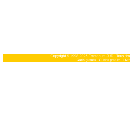
Copyright © 1998-2026 Emmanuel JUD
Tous dro
-
Outils gratuits
-
Guides gratuits
-
Livr