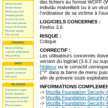
des fichiers au format WOFF (
Alertes sécurité
individu malveillant ou à un vir
Dossier firewall
Alertes par email
l'ordinateur de sa victime à l'o
Firewalls gratuits
Scanner de ports
LOGICIELS CONCERNES :
Antirootkits gratuits
Firefox 3.6
Traceur IP/domaine
Windows Update
FAQ sécurité
RISQUE :
Critique
PHISHING
Alertes phishing
CORRECTIF :
Logiciels antiphishing
Les utilisateurs concernés doive
FAQ phishing
version du logiciel (3.6.2 ou sup
SPAM
l'éditeur
ou le correctif correspo
Dossier spammning
("?" dans la barre de menu puis
Logiciels antispam
FAQ spam
afin de prévenir toute exploitatio
VIE PRIVEE
INFORMATIONS COMPLEMEN
Paiements en ligne
->
Mozilla Foundation Security 
Dossier spywares
->
Mozilla Foundation Security 
Antispywares gratuits
Vos traces sur le Net
->
Mozilla Foundation Security 
FAQ vie privée