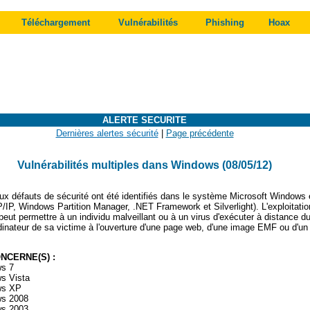
Téléchargement
Vulnérabilités
Phishing
Hoax
ALERTE SECURITE
Dernières alertes sécurité
|
Page précédente
Vulnérabilités multiples dans Windows (08/05/12)
ux défauts de sécurité ont été identifiés dans le système Microsoft Windows 
P, Windows Partition Manager, .NET Framework et Silverlight). L'exploitation
peut permettre à un individu malveillant ou à un virus d'exécuter à distance d
rdinateur de sa victime à l'ouverture d'une page web, d'une image EMF ou d'un 
ONCERNE(S) :
ws 7
s Vista
ws XP
ws 2008
ws 2003