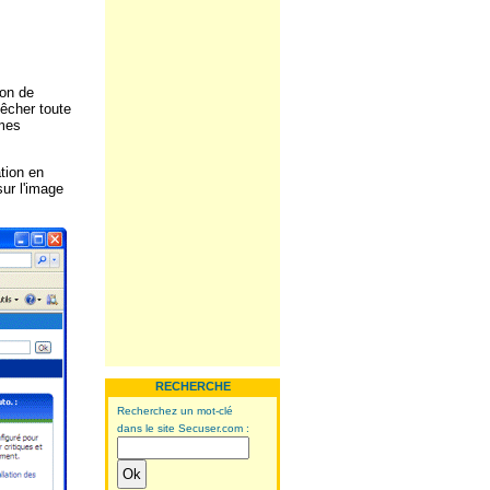
ion de
pêcher toute
mmes
ation en
sur l'image
RECHERCHE
Recherchez un mot-clé
dans le site Secuser.com :