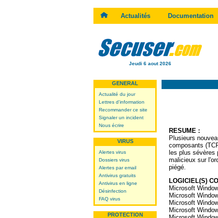
Actualités
Documentation
Jeudi 6 aout 2026
GENERAL
Actualité du jour
Lettres d'information
Recommander ce site
Signaler un incident
Nous écrire
RESUME :
Plusieurs nouvea
VIRUS
composants (TCP/I
les plus sévères 
Alertes virus
malicieux sur l'o
Dossiers virus
piégé.
Alertes par email
Antivirus gratuits
LOGICIEL(S) C
Antivirus en ligne
Microsoft Windo
Désinfection
Microsoft Window
FAQ virus
Microsoft Windo
Microsoft Windo
PROTECTION
Microsoft Windo