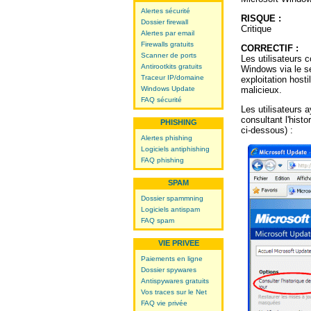
Alertes sécurité
RISQUE :
Dossier firewall
Critique
Alertes par email
Firewalls gratuits
CORRECTIF :
Scanner de ports
Les utilisateurs 
Antirootkits gratuits
Windows via le s
Traceur IP/domaine
exploitation host
Windows Update
malicieux.
FAQ sécurité
Les utilisateurs 
consultant l'hist
PHISHING
ci-dessous) :
Alertes phishing
Logiciels antiphishing
FAQ phishing
SPAM
Dossier spammning
Logiciels antispam
FAQ spam
VIE PRIVEE
Paiements en ligne
Dossier spywares
Antispywares gratuits
Vos traces sur le Net
FAQ vie privée