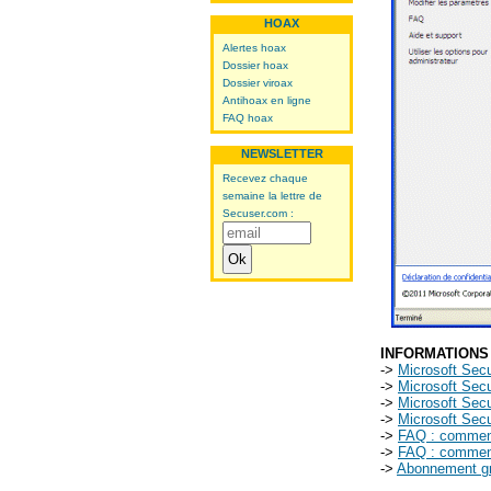
HOAX
Alertes hoax
Dossier hoax
Dossier viroax
Antihoax en ligne
FAQ hoax
NEWSLETTER
Recevez chaque
semaine la lettre de
Secuser.com :
INFORMATIONS
->
Microsoft Secu
->
Microsoft Secu
->
Microsoft Secu
->
Microsoft Secu
->
FAQ : comment 
->
FAQ : comment 
->
Abonnement gra