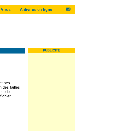
Virus
Antivirus en ligne
PUBLICITE
et ses
 des failles
u code
fichier